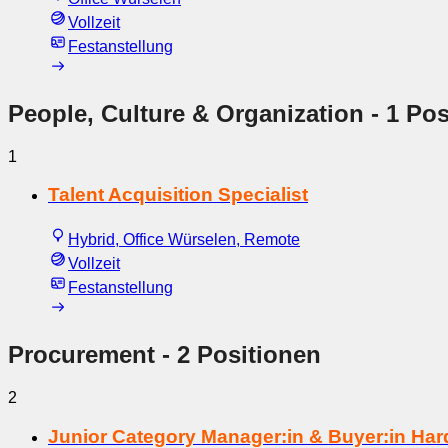
Vollzeit
Festanstellung
People, Culture & Organization
- 1 Pos
1
Talent Acquisition Specialist
Hybrid, Office Würselen, Remote
Vollzeit
Festanstellung
Procurement
- 2 Positionen
2
Junior Category Manager:in & Buyer:in Ha