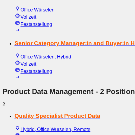
Office Würselen
Vollzeit
Festanstellung
Senior Category Manager:in and Buyer:in 
Office Würselen, Hybrid
Vollzeit
Festanstellung
Product Data Management
- 2 Positio
2
Quality Specialist Product Data
Hybrid, Office Würselen, Remote