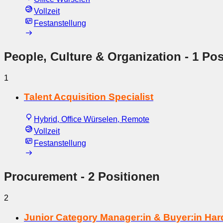
Vollzeit
Festanstellung
People, Culture & Organization
- 1 Pos
1
Talent Acquisition Specialist
Hybrid, Office Würselen, Remote
Vollzeit
Festanstellung
Procurement
- 2 Positionen
2
Junior Category Manager:in & Buyer:in Ha