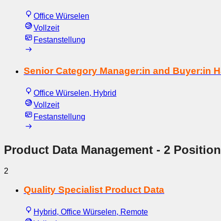
Office Würselen
Vollzeit
Festanstellung
Senior Category Manager:in and Buyer:in 
Office Würselen, Hybrid
Vollzeit
Festanstellung
Product Data Management
- 2 Positio
2
Quality Specialist Product Data
Hybrid, Office Würselen, Remote