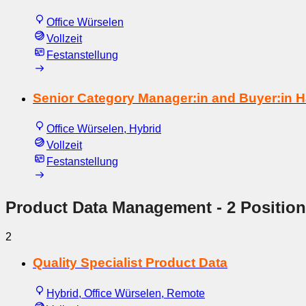
Office Würselen
Vollzeit
Festanstellung
Senior Category Manager:in and Buyer:in 
Office Würselen, Hybrid
Vollzeit
Festanstellung
Product Data Management
- 2 Positio
2
Quality Specialist Product Data
Hybrid, Office Würselen, Remote