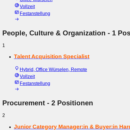
Vollzeit
Festanstellung
People, Culture & Organization
- 1 Pos
1
Talent Acquisition Specialist
Hybrid, Office Würselen, Remote
Vollzeit
Festanstellung
Procurement
- 2 Positionen
2
Junior Category Manager:in & Buyer:in Ha