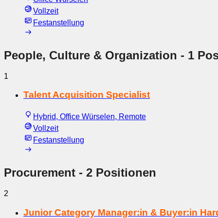
Vollzeit
Festanstellung
People, Culture & Organization
- 1 Pos
1
Talent Acquisition Specialist
Hybrid, Office Würselen, Remote
Vollzeit
Festanstellung
Procurement
- 2 Positionen
2
Junior Category Manager:in & Buyer:in Ha