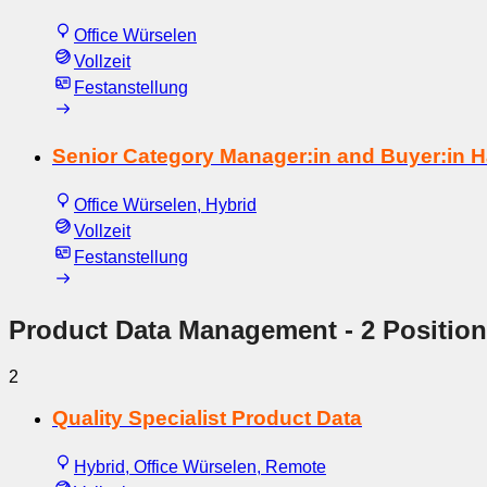
Office Würselen
Vollzeit
Festanstellung
Senior Category Manager:in and Buyer:in 
Office Würselen, Hybrid
Vollzeit
Festanstellung
Product Data Management
- 2 Positio
2
Quality Specialist Product Data
Hybrid, Office Würselen, Remote