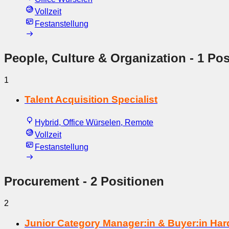
Vollzeit
Festanstellung
People, Culture & Organization
- 1 Pos
1
Talent Acquisition Specialist
Hybrid, Office Würselen, Remote
Vollzeit
Festanstellung
Procurement
- 2 Positionen
2
Junior Category Manager:in & Buyer:in Ha