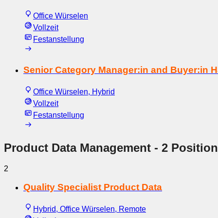
Office Würselen
Vollzeit
Festanstellung
Senior Category Manager:in and Buyer:in 
Office Würselen, Hybrid
Vollzeit
Festanstellung
Product Data Management
- 2 Positio
2
Quality Specialist Product Data
Hybrid, Office Würselen, Remote