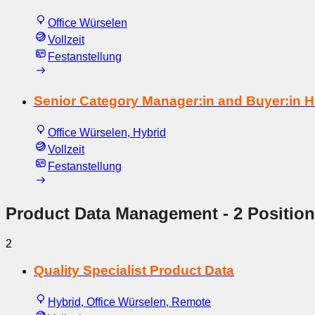
Office Würselen
Vollzeit
Festanstellung
Senior Category Manager:in and Buyer:in 
Office Würselen, Hybrid
Vollzeit
Festanstellung
Product Data Management
- 2 Positio
2
Quality Specialist Product Data
Hybrid, Office Würselen, Remote