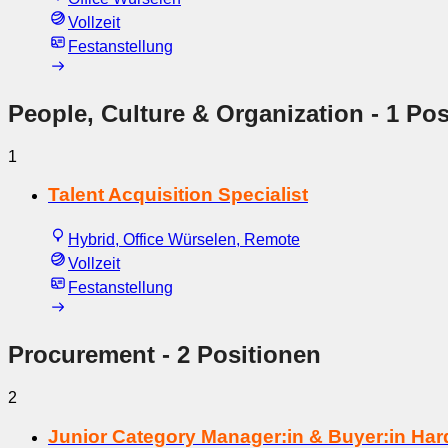
Vollzeit
Festanstellung
People, Culture & Organization
- 1 Pos
1
Talent Acquisition Specialist
Hybrid, Office Würselen, Remote
Vollzeit
Festanstellung
Procurement
- 2 Positionen
2
Junior Category Manager:in & Buyer:in Ha